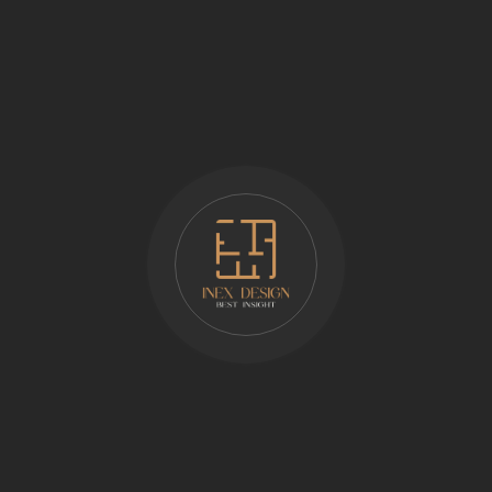
Year:
2024
Client:
Mr. Hoàng
Location:
Bình Tân
Status:
Thực tế thi công