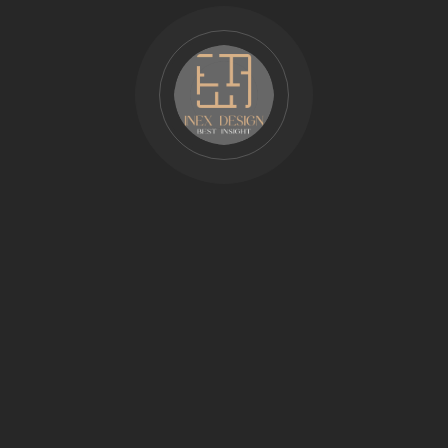
TOP 3 PHONG CÁCH THIẾT KỆ NỘI
THẤT
Phong cách thiết kế nội thất là một chủ đề vô cùng rộng lớn.
Mang đến vô số lựa chọn cho mỗi cá nhân và không gian.
Tuy nhiên, với mức đầu tư dưới 1 tỷ đồng cho căn hộ 3
phòng ngủ, khoảng 100m² thì InEx xin giới thiệu: Top 3
phong cách thiết kế nội thất sau đây:…
Search